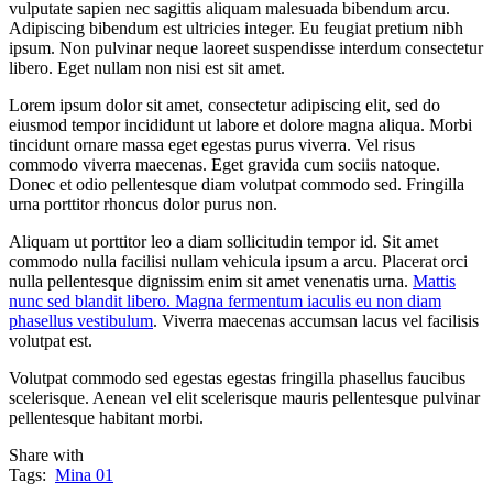
vulputate sapien nec sagittis aliquam malesuada bibendum arcu.
Adipiscing bibendum est ultricies integer. Eu feugiat pretium nibh
ipsum. Non pulvinar neque laoreet suspendisse interdum consectetur
libero. Eget nullam non nisi est sit amet.
Lorem ipsum dolor sit amet, consectetur adipiscing elit, sed do
eiusmod tempor incididunt ut labore et dolore magna aliqua. Morbi
tincidunt ornare massa eget egestas purus viverra. Vel risus
commodo viverra maecenas. Eget gravida cum sociis natoque.
Donec et odio pellentesque diam volutpat commodo sed. Fringilla
urna porttitor rhoncus dolor purus non.
Aliquam ut porttitor leo a diam sollicitudin tempor id. Sit amet
commodo nulla facilisi nullam vehicula ipsum a arcu. Placerat orci
nulla pellentesque dignissim enim sit amet venenatis urna.
Mattis
nunc sed blandit libero. Magna fermentum iaculis eu non diam
phasellus vestibulum
. Viverra maecenas accumsan lacus vel facilisis
volutpat est.
Volutpat commodo sed egestas egestas fringilla phasellus faucibus
scelerisque. Aenean vel elit scelerisque mauris pellentesque pulvinar
pellentesque habitant morbi.
Share with
Tags:
Mina 01