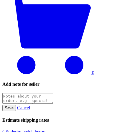
0
Add note for seller
Cancel
Save
Estimate shipping rates
Gönderim bedeli hesapla